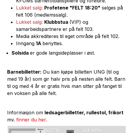
KFUMs barnefotballspillere og foreldre.
Lukket salg:
Profetene "FELT 18:20"
selges på
felt 106 (medlemssalg).
Lukket salg:
Klubbstua
(VIP) og
samarbeidspartnere er på felt 103.
Media akkrediteres til eget område på felt 102.
Inngang
1A
benyttes.
Solsida
er gode langsideplasser i øst.
Barnebilletter:
Du kan kjøpe billetten UNG (til og
med 19 år) som gir halv pris på nesten alle felt. Barn
til og med 4 år er gratis hvis man sitter på fanget til
en voksen på alle felt.
Informasjon om
ledsagerbilletter, rullestol, frikort
mv.
finner du her.