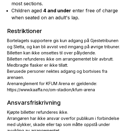
most sections.
Children aged
4 and under
enter free of charge
when seated on an adult's lap.
Restriktioner
Bortelagets supportere gis kun adgang på Gjestetribunen
og Sletta, og kan bli avvist ved inngang på øvrige tribuner.
Billetten kan ikke omsettes til over pålydende.
Billetten refunderes ikke om arrangementet blir avbrutt.
Medbragte flasker er ikke tillatt.
Berusede personer nektes adgang og bortvises fra
arenaen.
Arenareglement for KFUM Arena er gjeldende:
https://www.kaaffa.no/om-stadion/kfum-arena
Ansvarsfriskrivning
Kjøpte billetter refunderes ikke.
Arrangøren har ikke ansvar overfor publikum i forbindelse
med ulykker, skade eller tap som måtte oppstå under
avvikling av arrangementet.